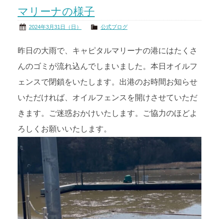
マリーナの様子
茨城の海
公式ブログ
2024年3月31日（日）
公式ブログ
アクセス
オーナー様掲示板
昨日の大雨で、キャピタルマリーナの港にはたくさ
んのゴミが流れ込んでしまいました。本日オイルフ
会社概要
リンク
ェンスで閉鎖をいたします。出港のお時間お知らせ
いただければ、オイルフェンスを開けさせていただ
きます。ご迷惑おかけいたします。ご協力のほどよ
ろしくお願いいたします。