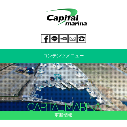
Facebook page
LINE@
You tube
mail
029-269-5300
コンテンツメニュー
中古艇情報
新艇情報
船のご売却
整備・特殊艤装
CAPITAL MARINA
船舶保険
マリーナ情報・料金表
更新情報
よくあるご質問
イベント情報