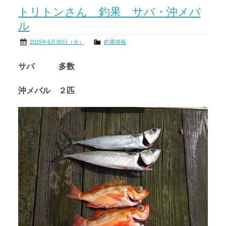
トリトンさん 釣果 サバ・沖メバ
茨城の海
公式ブログ
ル
アクセス
オーナー様掲示板
2015年6月30日（火）
釣果情報
サバ 多数
会社概要
リンク
沖メバル ２匹