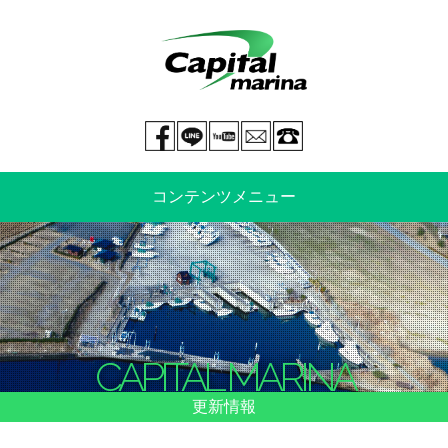
Facebook page
LINE@
You tube
mail
029-269-5300
コンテンツメニュー
中古艇情報
新艇情報
船のご売却
整備・特殊艤装
CAPITAL MARINA
船舶保険
マリーナ情報・料金表
更新情報
よくあるご質問
イベント情報