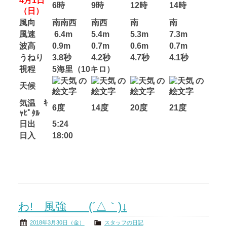
4月1日
6時
9時
12時
14時
（日）
風向
南南西
南西
南
南
風速
6.4m
5.4m
5.3m
7.3m
波高
0.9m
0.7m
0.6m
0.7m
うねり
3.8秒
4.2秒
4.7秒
4.1秒
視程
5海里（10キロ）
天候
気温 ｷ
6度
14度
20度
21度
ｬﾋﾟﾀﾙ
日出
5:24
日入
18:00
わ! 風強 (´△｀)↓
2018年3月30日（金）
スタッフの日記