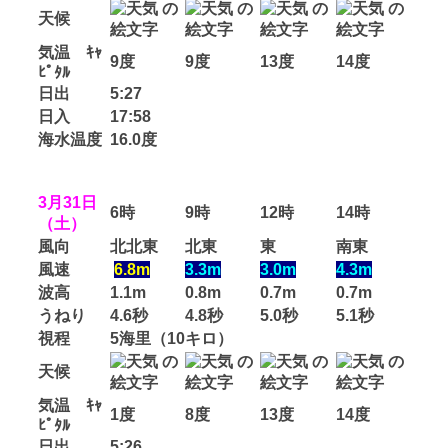
天候
気温 ｷｬ
9度
9度
13度
14度
ﾋﾟﾀﾙ
日出
5:27
日入
17:58
海水温度
16.0度
3月31日
6時
9時
12時
14時
（土）
風向
北北東
北東
東
南東
風速
6.8m
3.3m
3.0m
4.3m
波高
1.1m
0.8m
0.7m
0.7m
うねり
4.6秒
4.8秒
5.0秒
5.1秒
視程
5海里（10キロ）
天候
気温 ｷｬ
1度
8度
13度
14度
ﾋﾟﾀﾙ
日出
5:26