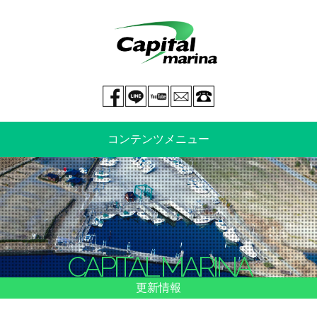
Facebook page
LINE@
You tube
mail
029-269-5300
コンテンツメニュー
中古艇情報
新艇情報
船のご売却
整備・特殊艤装
CAPITAL MARINA
船舶保険
マリーナ情報・料金表
更新情報
よくあるご質問
イベント情報