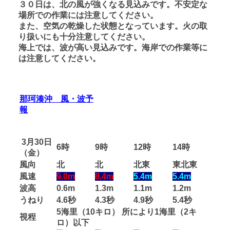
３０日は、北の風が強くなる見込みです。不安定な
場所での作業には注意してください。
また、空気の乾燥した状態となっています。火の取
り扱いにも十分注意してください。
海上では、波が高い見込みです。海岸での作業等に
は注意してください。
那珂湊沖 風・波予
報
3月30日
6時
9時
12時
14時
（金）
風向
北
北
北東
東北東
風速
9.0m
8.4m
5.4m
5.4m
波高
0.6m
1.3m
1.1m
1.2m
うねり
4.6秒
4.3秒
4.9秒
5.4秒
5海里（10キロ） 所により1海里（2キ
視程
ロ）以下