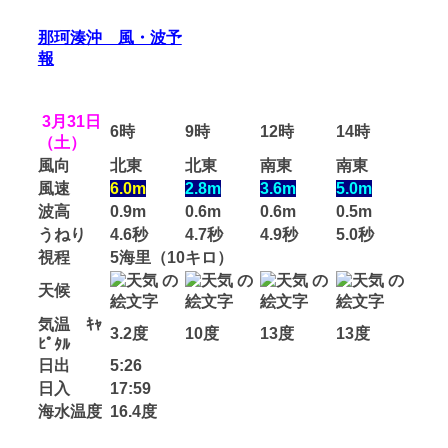
那珂湊沖 風・波予
報
3月31日
6時
9時
12時
14時
（土）
風向
北東
北東
南東
南東
風速
6.0m
2.8m
3.6m
5.0m
波高
0.9m
0.6m
0.6m
0.5m
うねり
4.6秒
4.7秒
4.9秒
5.0秒
視程
5海里（10キロ）
天候
気温 ｷｬ
3.2度
10度
13度
13度
ﾋﾟﾀﾙ
日出
5:26
日入
17:59
海水温度
16.4度