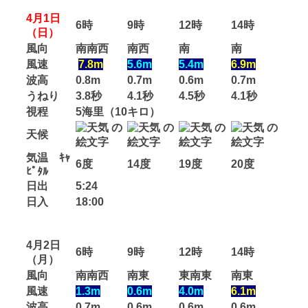
4月1日
6時
9時
12時
14時
（日）
風向
南南西
南西
南
南
風速
7.8m
5.6m
5.4m
6.9m
波高
0.8m
0.7m
0.6m
0.7m
うねり
3.8秒
4.1秒
4.5秒
4.1秒
視程
5海里（10キロ）
天候
気温 ｷｬ
6度
14度
19度
20度
ﾋﾟﾀﾙ
日出
5:24
日入
18:00
4月2日
6時
9時
12時
14時
（月）
風向
南南西
南東
東南東
南東
風速
1.3m
0.6m
4.0m
6.1m
波高
0.7m
0.6m
0.6m
0.6m