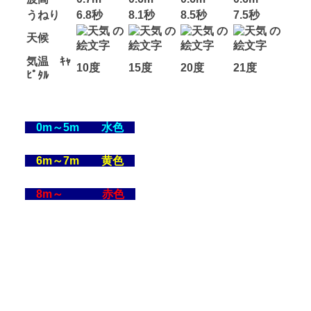
うねり
6.8秒
8.1秒
8.5秒
7.5秒
天候
気温 ｷｬ
10度
15度
20度
21度
ﾋﾟﾀﾙ
0m～5m 水色
6m～7m 黄色
8m～ 赤色