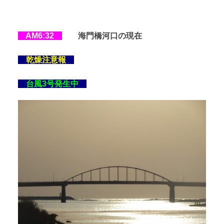
AM6:32
海門橋河口の現在
乾燥注意報
台風3号発生中