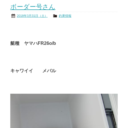
ボーダー号さん
茨城の海
公式ブログ
2018年3月31日（土）
釣果情報
アクセス
オーナー様掲示板
会社概要
リンク
艇種 ヤマハFR26o/b
キャワイイ メバル