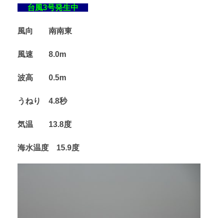
台風3号発生中
風向 南南東
風速 8.0m
波高 0.5m
うねり 4.8秒
気温 13.8度
海水温度 15.9度