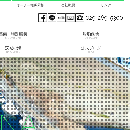
オーナー様掲示板
会社概要
リンク
Facebook page
LINE@
You tube
mail
029-269-5300
整備・特殊艤装
船舶保険
MAINTENACE
INSURANCE
茨城の海
公式ブログ
IBARAKI SEA
BLOG
INA