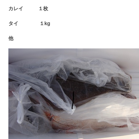
カレイ １枚
タイ １kg
他