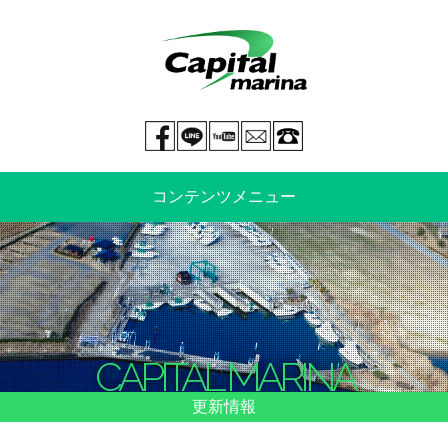
Facebook page
LINE@
You tube
mail
029-269-5300
コンテンツメニュー
中古艇情報
新艇情報
船のご売却
整備・特殊艤装
CAPITAL MARINA
船舶保険
マリーナ情報・料金表
更新情報
よくあるご質問
イベント情報