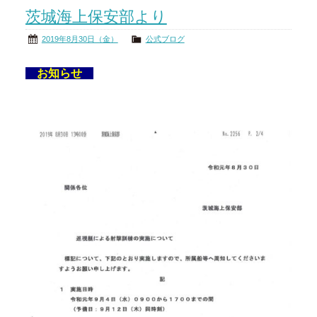
茨城海上保安部より
茨城の海
公式ブログ
2019年8月30日（金）
公式ブログ
アクセス
オーナー様掲示板
お知らせ
会社概要
リンク