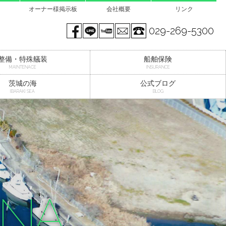
オーナー様掲示板
会社概要
リンク
Facebook page
LINE@
You tube
mail
029-269-5300
整備・特殊艤装
船舶保険
MAINTENACE
INSURANCE
茨城の海
公式ブログ
IBARAKI SEA
BLOG
INA