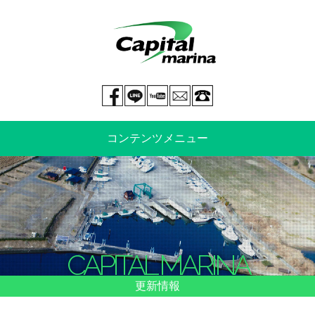
Facebook page
LINE@
You tube
mail
029-269-5300
コンテンツメニュー
中古艇情報
新艇情報
船のご売却
整備・特殊艤装
CAPITAL MARINA
船舶保険
マリーナ情報・料金表
更新情報
よくあるご質問
イベント情報