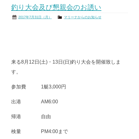
釣り大会及び懇親会のお誘い
茨城の海
公式ブログ
2017年7月31日（月）
マリーナからのお知らせ
アクセス
オーナー様掲示板
会社概要
リンク
来る8月12日(土)・13日(日)釣り大会を開催致しま
す。
参加費 1艇3,000円
出港 AM6:00
帰港 自由
検量 PM4:00まで