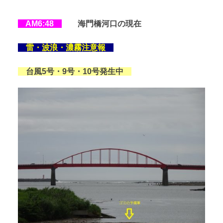
AM6:48
海門橋河口の現在
雷・波浪・濃霧注意報
台風5号・9号・10号発生中