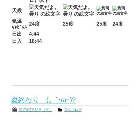
ロ）以下
天候
気温
24度
25度
25度
24度
ｷｬﾋﾟﾀﾙ
日出
4:44
日入
18:44
夏終わり (。´･ω･)?
2017年7月30日（日）
公式ブログ