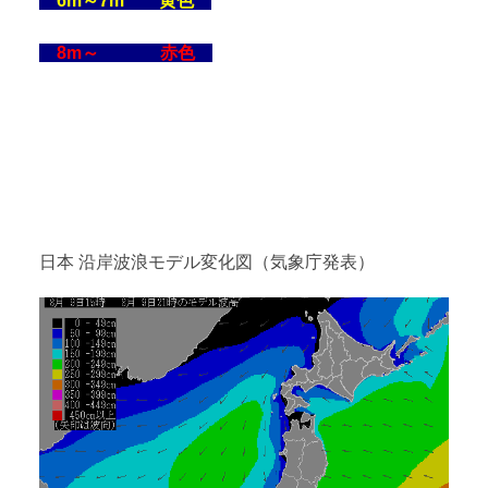
6m～7m 黄色
8m～ 赤色
日本 沿岸波浪モデル変化図（気象庁発表）