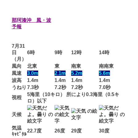
那珂湊沖 風・波
予報
7月31
日
6時
9時
12時
14時
（月）
風向
北東
東
南東
南南東
風速
3.0m
2.1m
5.2m
5.6m
波高
1.4m
1.4m
1.4m
1.4m
うねり
7.3秒
7.2秒
7.2秒
7.0秒
5海里（10キロ） 所により0.3海里（0.5キ
視程
ロ）以下
天候
気温
22.7度
26度
29度
30度
ｷｬﾋﾟﾀﾙ