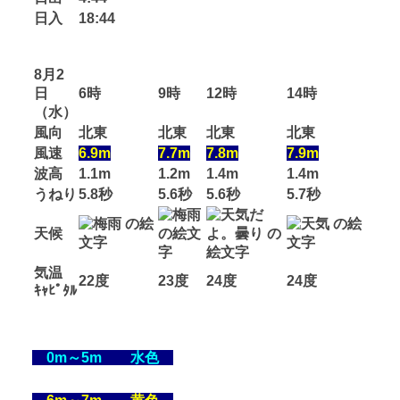
日入
18:44
8月2
日
6時
9時
12時
14時
（水）
風向
北東
北東
北東
北東
風速
6.9m
7.7m
7.8m
7.9m
波高
1.1m
1.2m
1.4m
1.4m
うねり
5.8秒
5.6秒
5.6秒
5.7秒
天候
気温
22度
23度
24度
24度
ｷｬﾋﾟﾀﾙ
0m～5m 水色