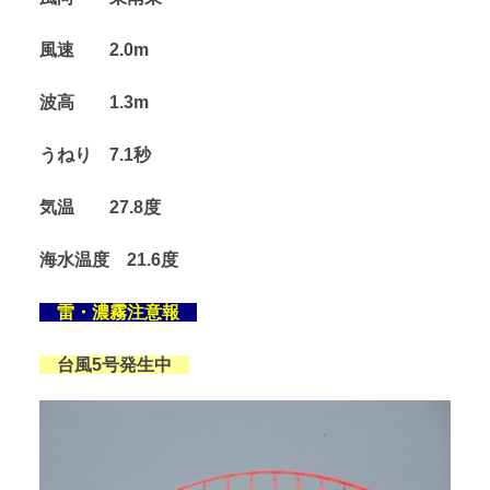
風速 2
.0
m
波高 1.3
m
うねり 7.1秒
気温 27.8度
海水温度 21.6
度
雷・濃霧注意報
台風5号発生中