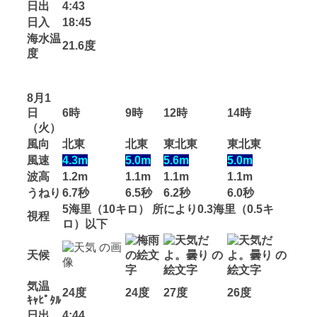
日出
4:43
日入
18:45
海水温
21.6度
度
8月1
日
6時
9時
12時
14時
（火）
風向
北東
北東
東北東
東北東
風速
4.3m
5.0m
5.6m
5.0m
波高
1.2m
1.1m
1.1m
1.1m
うねり
6.7秒
6.5秒
6.2秒
6.0秒
5海里（10キロ） 所により0.3海里（0.5キ
視程
ロ）以下
天候
気温
24度
24度
27度
26度
ｷｬﾋﾟﾀﾙ
日出
4:44