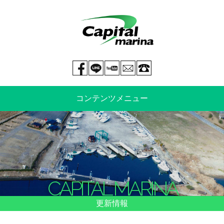
Facebook page
LINE@
You tube
mail
029-269-5300
コンテンツメニュー
中古艇情報
新艇情報
船のご売却
整備・特殊艤装
CAPITAL MARINA
船舶保険
マリーナ情報・料金表
更新情報
よくあるご質問
イベント情報