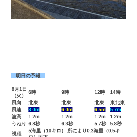
明日の予報
8月1日
6時
9時
12時
14時
（火）
風向
北東
北東
北東
東北東
風速
3.0m
6.0m
6.5m
5.7m
波高
1.2m
1.2m
1.2m
1.2m
うねり
6.8秒
6.3秒
5.7秒
5.8秒
5海里（10キロ） 所により0.3海里（0.5キ
視程