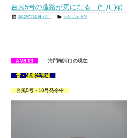
台風5号の進路が気になる (*ﾟДﾟ)φ)
2017年7月31日（月）
スタッフの日記
AM6:03
海門橋河口の現在
雷・濃霧注意報
台風5号・10号発令中