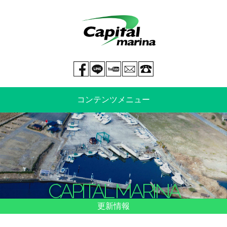
Facebook page
LINE@
You tube
mail
029-269-5300
コンテンツメニュー
中古艇情報
新艇情報
船のご売却
整備・特殊艤装
CAPITAL MARINA
船舶保険
マリーナ情報・料金表
更新情報
よくあるご質問
イベント情報