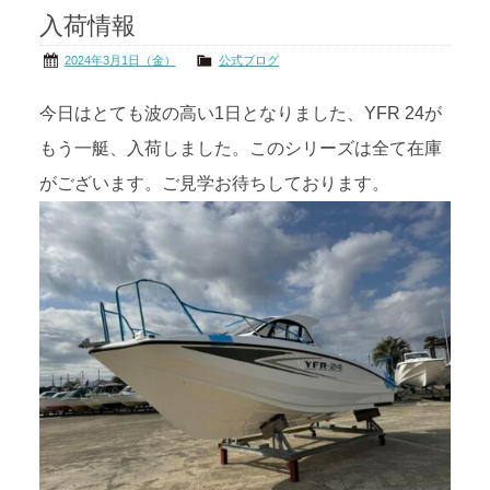
入荷情報
茨城の海
公式ブログ
2024年3月1日（金）
公式ブログ
アクセス
オーナー様掲示板
今日はとても波の高い1日となりました、YFR 24が
もう一艇、入荷しました。このシリーズは全て在庫
会社概要
リンク
がございます。ご見学お待ちしております。