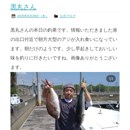
黒丸さん
茨城の海
公式ブログ
2025年8月28日（木）
公式ブログ
アクセス
オーナー様掲示板
黒丸さんの本日の釣果です。情報いただきました港
の出口付近で朝方大型のアジが入れ食いになってい
会社概要
リンク
ます。朝だけのようです。少し早起きしておいしい
味を釣りに行きたいですね。画像ありがとうござい
ます。