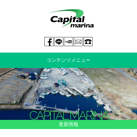
Facebook page
LINE@
You tube
mail
029-269-5300
コンテンツメニュー
中古艇情報
新艇情報
船のご売却
整備・特殊艤装
CAPITAL MARINA
船舶保険
マリーナ情報・料金表
更新情報
よくあるご質問
イベント情報