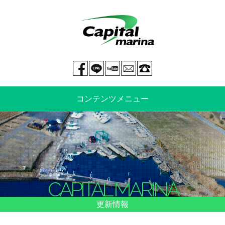
Facebook page
LINE@
You tube
mail
029-269-5300
コンテンツメニュー
中古艇情報
新艇情報
船のご売却
整備・特殊艤装
CAPITAL MARINA
船舶保険
マリーナ情報・料金表
更新情報
よくあるご質問
イベント情報