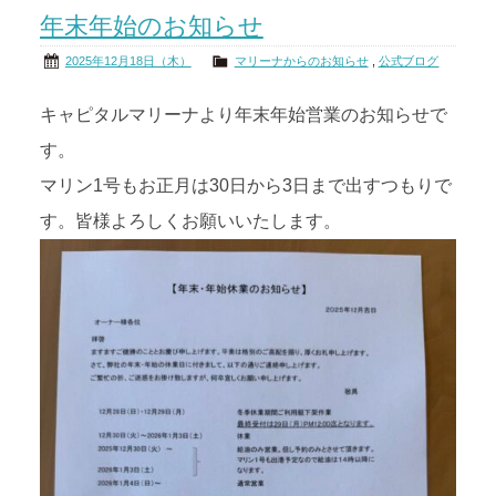
年末年始のお知らせ
茨城の海
公式ブログ
2025年12月18日（木）
マリーナからのお知らせ
,
公式ブログ
アクセス
オーナー様掲示板
キャピタルマリーナより年末年始営業のお知らせで
す。
会社概要
リンク
マリン1号もお正月は30日から3日まで出すつもりで
す。皆様よろしくお願いいたします。