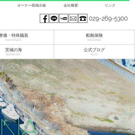
オーナー様掲示板
会社概要
リンク
Facebook page
LINE@
You tube
mail
029-269-5300
整備・特殊艤装
船舶保険
MAINTENACE
INSURANCE
茨城の海
公式ブログ
IBARAKI SEA
BLOG
INA