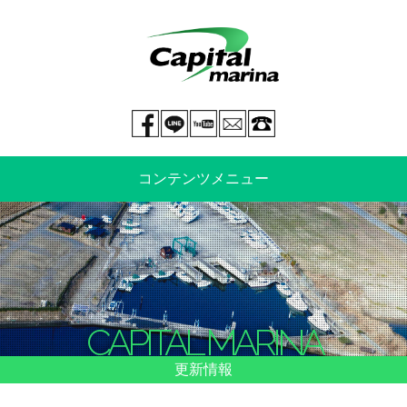
Facebook page
LINE@
You tube
mail
029-269-5300
コンテンツメニュー
中古艇情報
新艇情報
船のご売却
整備・特殊艤装
CAPITAL MARINA
船舶保険
マリーナ情報・料金表
更新情報
よくあるご質問
イベント情報