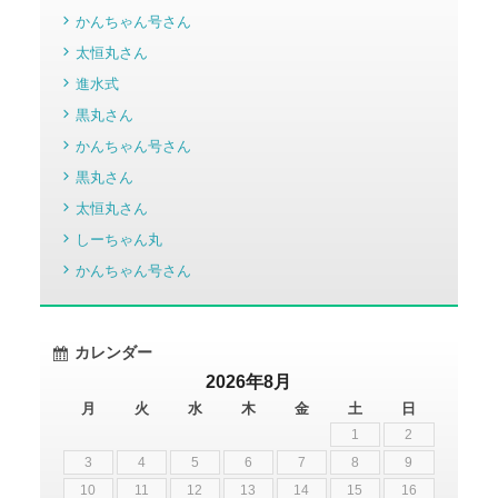
かんちゃん号さん
太恒丸さん
進水式
黒丸さん
かんちゃん号さん
黒丸さん
太恒丸さん
しーちゃん丸
かんちゃん号さん
カレンダー
2026年8月
月
火
水
木
金
土
日
1
2
3
4
5
6
7
8
9
10
11
12
13
14
15
16