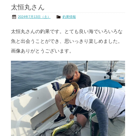
太恒丸さん
茨城の海
公式ブログ
2024年7月13日（土）
釣果情報
アクセス
オーナー様掲示板
太恒丸さんの釣果です。とても良い海でいろいろな
魚と出会うことができ、思いっきり楽しめました。
会社概要
リンク
画像ありがとうございます。