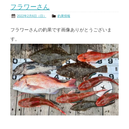
フラワーさん
茨城の海
公式ブログ
2022年2月6日（日）
釣果情報
アクセス
オーナー様掲示板
フラワーさんの釣果です画像ありがとうございま
す。
会社概要
リンク