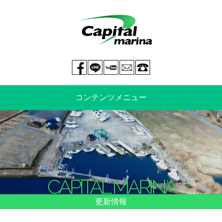
Facebook page
LINE@
You tube
mail
029-269-5300
コンテンツメニュー
中古艇情報
新艇情報
船のご売却
整備・特殊艤装
CAPITAL MARINA
船舶保険
マリーナ情報・料金表
更新情報
よくあるご質問
イベント情報