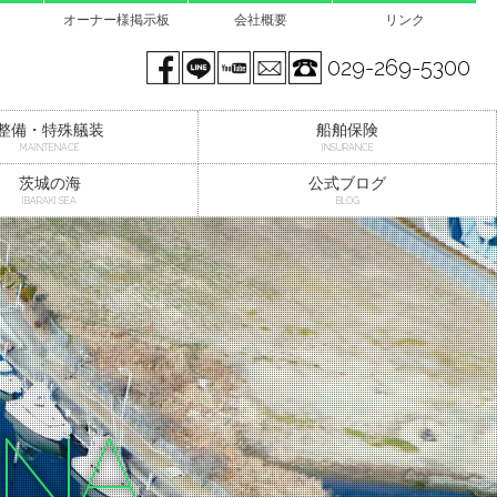
オーナー様掲示板
会社概要
リンク
Facebook page
LINE@
You tube
mail
029-269-5300
整備・特殊艤装
船舶保険
MAINTENACE
INSURANCE
茨城の海
公式ブログ
IBARAKI SEA
BLOG
INA