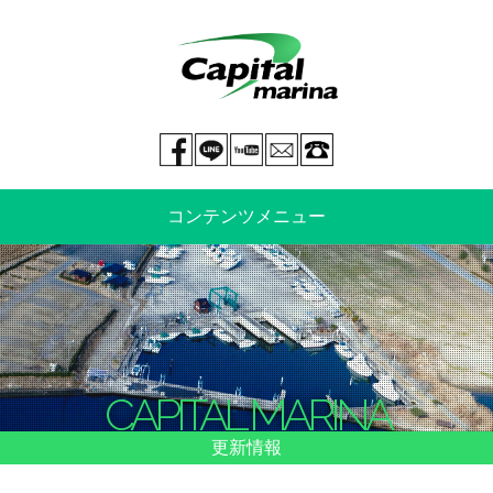
Facebook page
LINE@
You tube
mail
029-269-5300
コンテンツメニュー
中古艇情報
新艇情報
船のご売却
整備・特殊艤装
CAPITAL MARINA
船舶保険
マリーナ情報・料金表
更新情報
よくあるご質問
イベント情報