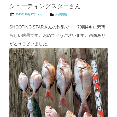
シューティングスターさん
茨城の海
公式ブログ
2023年10月17日（火）
釣果情報
アクセス
オーナー様掲示板
SHOOTING STARさんの釣果です、70頭4キロ素晴
らしい釣果です。おめでとうございます。画像あり
会社概要
リンク
がとうございました。