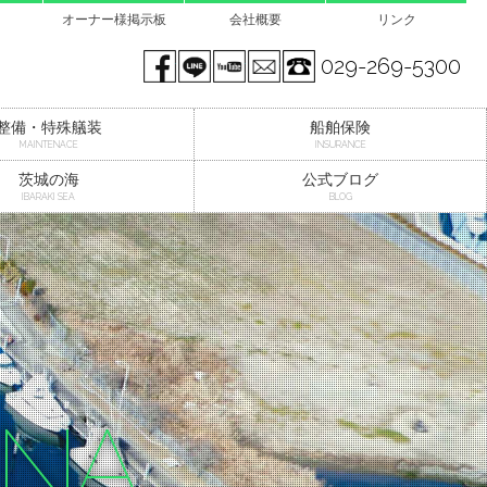
オーナー様掲示板
会社概要
リンク
Facebook page
LINE@
You tube
mail
029-269-5300
整備・特殊艤装
船舶保険
MAINTENACE
INSURANCE
茨城の海
公式ブログ
IBARAKI SEA
BLOG
INA