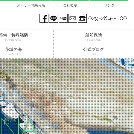
オーナー様掲示板
会社概要
リンク
Facebook page
LINE@
You tube
mail
029-269-5300
整備・特殊艤装
船舶保険
MAINTENACE
INSURANCE
茨城の海
公式ブログ
IBARAKI SEA
BLOG
INA