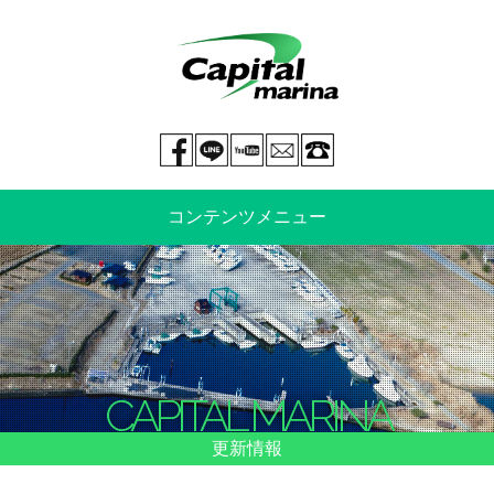
Facebook page
LINE@
You tube
mail
029-269-5300
コンテンツメニュー
中古艇情報
新艇情報
船のご売却
整備・特殊艤装
CAPITAL MARINA
船舶保険
マリーナ情報・料金表
更新情報
よくあるご質問
イベント情報