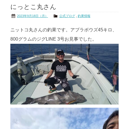
にっとこ丸さん
茨城の海
公式ブログ
2023年9月18日（月）
公式ブログ
,
釣果情報
アクセス
オーナー様掲示板
ニットコ丸さんの釣果です。アブラボウズ45キロ、
800グラムのジグLINE 3号お見事でした。
会社概要
リンク