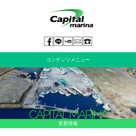
Facebook page
LINE@
You tube
mail
029-269-5300
コンテンツメニュー
中古艇情報
新艇情報
船のご売却
整備・特殊艤装
CAPITAL MARINA
船舶保険
マリーナ情報・料金表
更新情報
よくあるご質問
イベント情報