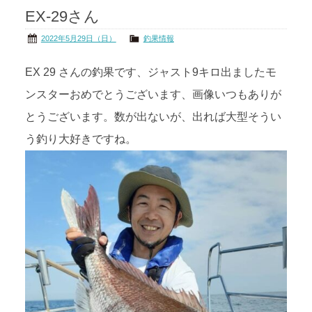
EX-29さん
茨城の海
公式ブログ
2022年5月29日（日）
釣果情報
アクセス
オーナー様掲示板
EX 29 さんの釣果です、ジャスト9キロ出ましたモ
ンスターおめでとうございます、画像いつもありが
会社概要
リンク
とうございます。数が出ないが、出れば大型そうい
う釣り大好きですね。