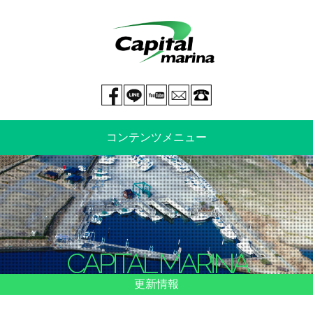
Facebook page
LINE@
You tube
mail
029-269-5300
コンテンツメニュー
中古艇情報
新艇情報
船のご売却
整備・特殊艤装
CAPITAL MARINA
船舶保険
マリーナ情報・料金表
更新情報
よくあるご質問
イベント情報