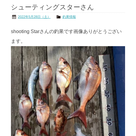
シューティングスターさん
茨城の海
公式ブログ
2022年5月28日（土）
釣果情報
アクセス
オーナー様掲示板
shooting Starさんの釣果です画像ありがとうござい
ます。
会社概要
リンク