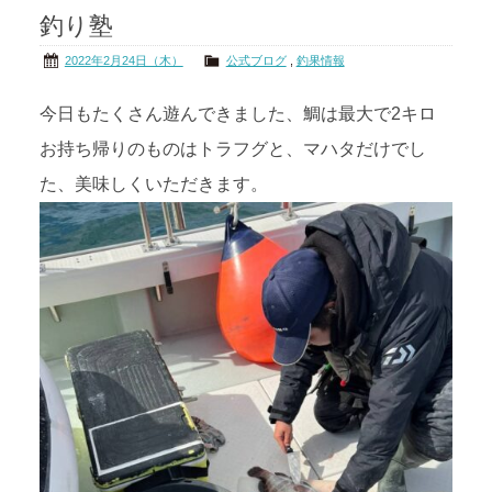
釣り塾
茨城の海
公式ブログ
2022年2月24日（木）
公式ブログ
,
釣果情報
アクセス
オーナー様掲示板
今日もたくさん遊んできました、鯛は最大で2キロ
お持ち帰りのものはトラフグと、マハタだけでし
会社概要
リンク
た、美味しくいただきます。