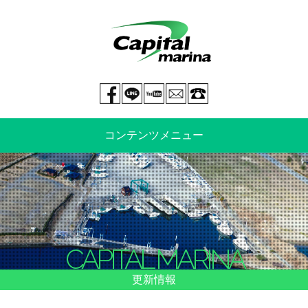
Facebook page
LINE@
You tube
mail
029-269-5300
コンテンツメニュー
中古艇情報
新艇情報
船のご売却
整備・特殊艤装
CAPITAL MARINA
船舶保険
マリーナ情報・料金表
更新情報
よくあるご質問
イベント情報