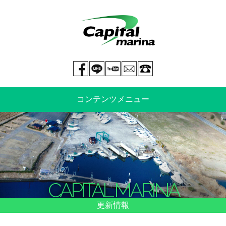
Facebook page
LINE@
You tube
mail
029-269-5300
コンテンツメニュー
中古艇情報
新艇情報
船のご売却
整備・特殊艤装
CAPITAL MARINA
船舶保険
マリーナ情報・料金表
更新情報
よくあるご質問
イベント情報