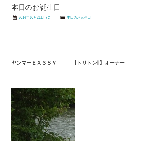
本日のお誕生日
茨城の海
公式ブログ
2016年10月21日（金）
本日のお誕生日
アクセス
オーナー様掲示板
会社概要
リンク
ヤンマーＥＸ３８Ｖ 【トリトンⅡ】オーナー