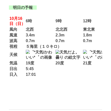
明日の予報
10月16
6時
9時
12時
日（日）
風向
北西
北北西
東北東
風速
3.4m
2.3m
1.8m
波高
0.7m
0.7m
0.7m
視程
５海里（１０キロ）
天候
気温
19度
20度
21度
日出
5:45
日入
17:01