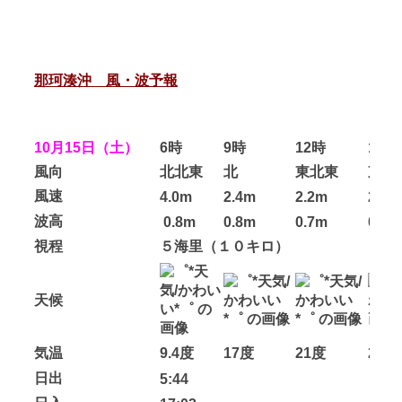
那珂湊沖 風・波予報
10月15日（土）
6時
9時
12時
14時
風向
北北東
北
東北東
東南
風速
4.0m
2.4m
2.2m
2.6m
波高
0.8m
0.8m
0.7m
0.7m
視程
５海里（１０キロ）
天候
気温
9.4度
17度
21度
20度
日出
5:44