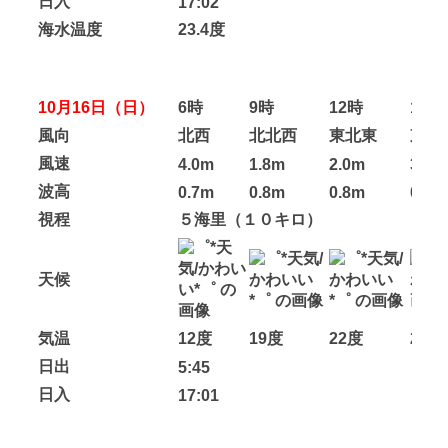
日入
17:02
海水温度
23.4度
10月16日（日）
6時
9時
12時
14時
風向
北西
北北西
東北東
東南
風速
4.0m
1.8m
2.0m
3.1m
波高
0.7m
0.8m
0.8m
0.8m
視程
５海里（１０キロ）
天候
気温
12度
19度
22度
22度
日出
5:45
日入
17:01