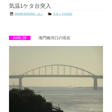
気温1ケタ台突入
茨城の海
公式ブログ
2016年10月15日（土）
スタッフの日記
アクセス
オーナー様掲示板
会社概要
リンク
AM6:38
海門橋河口の現在