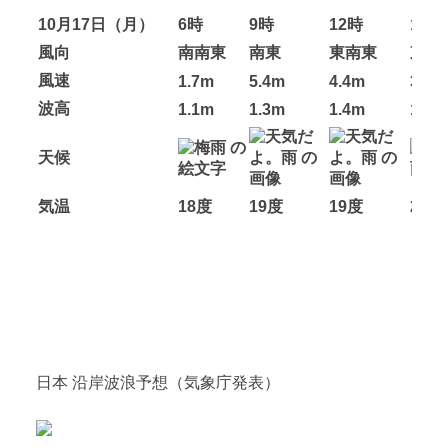
10月17日（月）
6時
9時
12時
14時
風向
南南東
南東
東南東
東南
風速
1.7m
5.4m
4.4m
3.4m
波高
1.1m
1.3m
1.4m
1.5m
天候
気温
18度
19度
19度
20度
日本 沿岸波浪予想（気象庁発表）