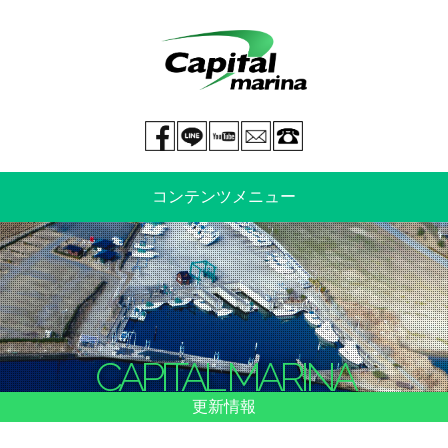
Facebook page
LINE@
You tube
mail
029-269-5300
コンテンツメニュー
中古艇情報
新艇情報
船のご売却
整備・特殊艤装
CAPITAL MARINA
船舶保険
マリーナ情報・料金表
更新情報
よくあるご質問
イベント情報