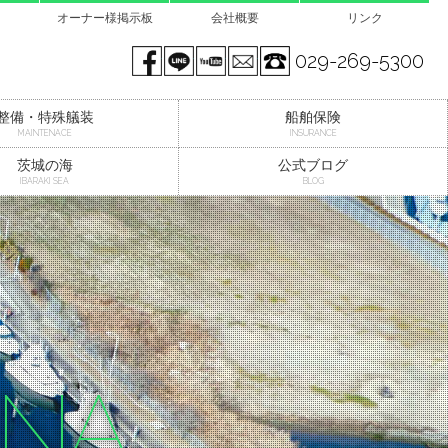
オーナー様掲示板
会社概要
リンク
Facebook page
LINE@
You tube
mail
029-269-5300
整備・特殊艤装
船舶保険
MAINTENACE
INSURANCE
茨城の海
公式ブログ
IBARAKI SEA
BLOG
INA