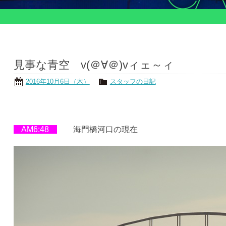
見事な青空 v(＠∀＠)vィェ～ィ
2016年10月6日（木）
スタッフの日記
AM6:48
海門橋河口の現在