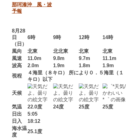
那珂湊沖 風・波
予報
8月28
日
6時
9時
12時
14時
（日）
風向
北東
北北東
北東
北東
風速
11.0m
9.8m
9.7m
11.1m
波高
2.0m
1.9m
1.8m
1.9m
４海里（８キロ） 所により０．５海里（１
視程
キロ）以下
天候
気温
22.0度
24度
25度
25度
日出
5:05
日入
18:12
海水温
25.1度
度