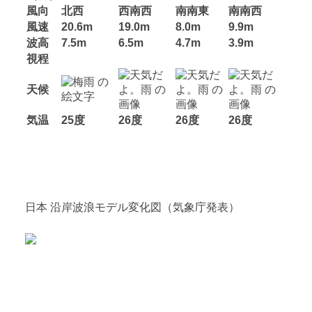
風向
北西
西南西
南南東
南南西
風速
20.6m
19.0m
8.0m
9.9m
波高
7.5m
6.5m
4.7m
3.9m
視程
天候
気温
25度
26度
26度
26度
日本 沿岸波浪モデル変化図（気象庁発表）