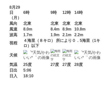
8月29
日
6時
9時
12時
14時
（月）
風向
北東
北東
北東
北東
風速
8.0m
8.4m
8.9m
10.8m
波高
1.7m
1.9m
2.1m
2.2m
４海里（８キロ） 所により０．5海里（1キ
視程
ロ）以下
天候
気温
25度
27度
27度
28度
日出
5:06
日入
18:10