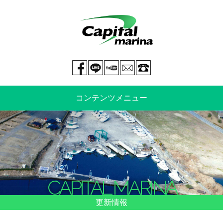
Facebook page
LINE@
You tube
mail
029-269-5300
コンテンツメニュー
中古艇情報
新艇情報
船のご売却
整備・特殊艤装
CAPITAL MARINA
船舶保険
マリーナ情報・料金表
更新情報
よくあるご質問
イベント情報