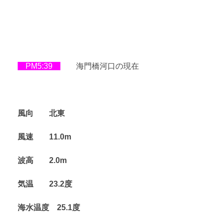
PM5:39
海門橋河口の現在
風向 北東
風速 11.0
m
波高 2.0
m
気温 23.2
度
海水温度 25.1
度