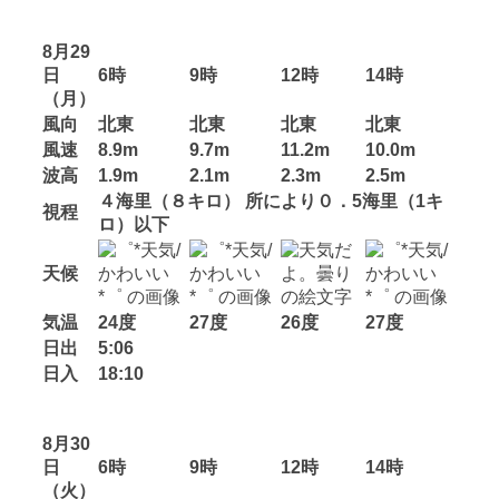
8月29
日
6時
9時
12時
14時
（月）
風向
北東
北東
北東
北東
風速
8.9m
9.7m
11.2m
10.0m
波高
1.9m
2.1m
2.3m
2.5m
４海里（８キロ） 所により０．5海里（1キ
視程
ロ）以下
天候
気温
24度
27度
26度
27度
日出
5:06
日入
18:10
8月30
日
6時
9時
12時
14時
（火）