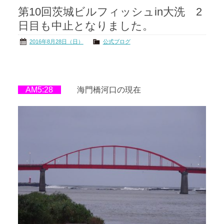
第10回茨城ビルフィッシュin大洗 2
茨城の海
公式ブログ
日目も中止となりました。
アクセス
オーナー様掲示板
2016年8月28日（日）
公式ブログ
会社概要
リンク
AM5:28
海門橋河口の現在