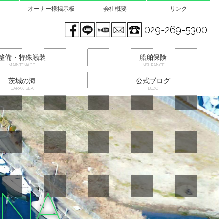
オーナー様掲示板
会社概要
リンク
Facebook page
LINE@
You tube
mail
029-269-5300
整備・特殊艤装
船舶保険
MAINTENACE
INSURANCE
茨城の海
公式ブログ
IBARAKI SEA
BLOG
INA