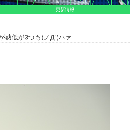
更新情報
熱低が3つも(ノД`)ハァ