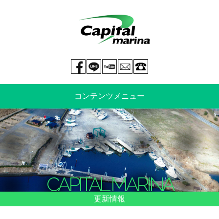
Facebook page
LINE@
You tube
mail
029-269-5300
コンテンツメニュー
中古艇情報
新艇情報
船のご売却
整備・特殊艤装
CAPITAL MARINA
船舶保険
マリーナ情報・料金表
更新情報
よくあるご質問
イベント情報