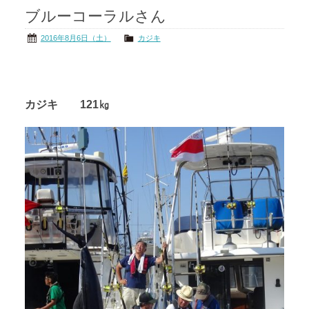
ブルーコーラルさん
茨城の海
公式ブログ
2016年8月6日（土）
カジキ
アクセス
オーナー様掲示板
会社概要
リンク
カジキ 121㎏