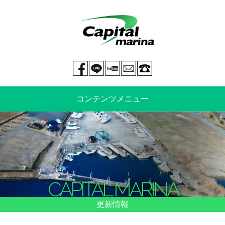
Facebook page
LINE@
You tube
mail
029-269-5300
コンテンツメニュー
中古艇情報
新艇情報
船のご売却
整備・特殊艤装
CAPITAL MARINA
船舶保険
マリーナ情報・料金表
更新情報
よくあるご質問
イベント情報