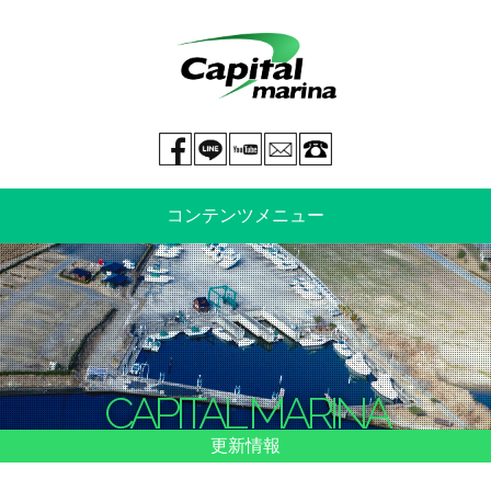
Facebook page
LINE@
You tube
mail
029-269-5300
コンテンツメニュー
中古艇情報
新艇情報
船のご売却
整備・特殊艤装
CAPITAL MARINA
船舶保険
マリーナ情報・料金表
更新情報
よくあるご質問
イベント情報