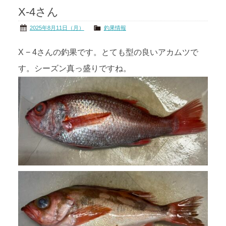
X-4さん
茨城の海
公式ブログ
2025年8月11日（月）
釣果情報
アクセス
オーナー様掲示板
X − 4さんの釣果です。とても型の良いアカムツで
す。シーズン真っ盛りですね。
会社概要
リンク