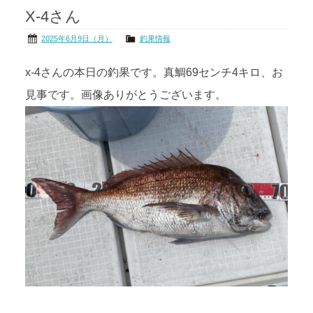
X-4さん
茨城の海
公式ブログ
2025年6月9日（月）
釣果情報
アクセス
オーナー様掲示板
x-4さんの本日の釣果です。真鯛69センチ4キロ、お
見事です。画像ありがとうございます。
会社概要
リンク