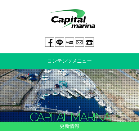
Facebook page
LINE@
You tube
mail
029-269-5300
コンテンツメニュー
中古艇情報
新艇情報
船のご売却
整備・特殊艤装
CAPITAL MARINA
船舶保険
マリーナ情報・料金表
更新情報
よくあるご質問
イベント情報