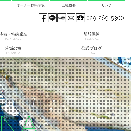
オーナー様掲示板
会社概要
リンク
Facebook page
LINE@
You tube
mail
029-269-5300
整備・特殊艤装
船舶保険
MAINTENACE
INSURANCE
茨城の海
公式ブログ
IBARAKI SEA
BLOG
INA