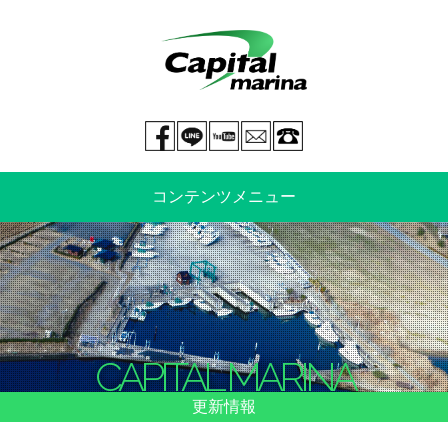
Facebook page
LINE@
You tube
mail
029-269-5300
コンテンツメニュー
中古艇情報
新艇情報
船のご売却
整備・特殊艤装
CAPITAL MARINA
船舶保険
マリーナ情報・料金表
更新情報
よくあるご質問
イベント情報