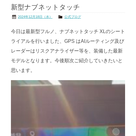
新型ナブネットタッチ
茨城の海
公式ブログ
2024年12月18日（水）
公式ブログ
アクセス
オーナー様掲示板
今日は最新型フルノ、ナブネットタッチ XLのシート
ライアルを行いました、GPS はAIルーティング及び
会社概要
リンク
レーダーはリスクアナライザー等を、装備した最新
モデルとなります。今後順次ご紹介していきたいと
思います。