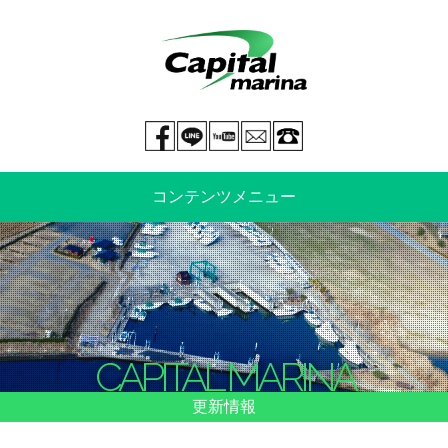
Facebook page
LINE@
You tube
mail
029-269-5300
コンテンツメニュー
中古艇情報
新艇情報
船のご売却
整備・特殊艤装
CAPITAL MARINA
船舶保険
マリーナ情報・料金表
更新情報
よくあるご質問
イベント情報