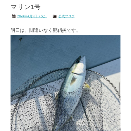
マリン1号
茨城の海
公式ブログ
2024年4月2日（火）
公式ブログ
アクセス
オーナー様掲示板
明日は、間違いなく腱鞘炎です。
会社概要
リンク