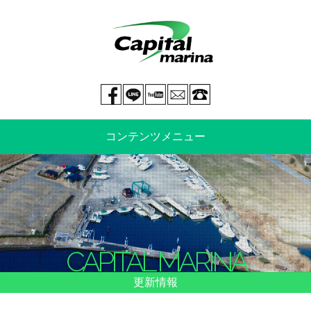
Facebook page
LINE@
You tube
mail
029-269-5300
コンテンツメニュー
中古艇情報
新艇情報
船のご売却
整備・特殊艤装
CAPITAL MARINA
船舶保険
マリーナ情報・料金表
更新情報
よくあるご質問
イベント情報