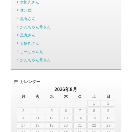
太恒丸さん
進水式
黒丸さん
かんちゃん号さん
黒丸さん
太恒丸さん
しーちゃん丸
かんちゃん号さん
カレンダー
2026年8月
月
火
水
木
金
土
日
1
2
3
4
5
6
7
8
9
10
11
12
13
14
15
16
17
18
19
20
21
22
23