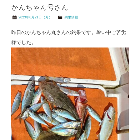
かんちゃん号さん
茨城の海
公式ブログ
2023年8月21日（月）
釣果情報
アクセス
オーナー様掲示板
昨日のかんちゃん丸さんの釣果です。暑い中ご苦労
様でした。
会社概要
リンク