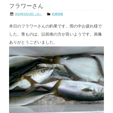
フラワーさん
茨城の海
公式ブログ
2023年6月13日（火）
釣果情報
アクセス
オーナー様掲示板
本日のフラワーさんの釣果です。雨の中お疲れ様で
した。青ものは、以前南の方が良いようです。画像
会社概要
リンク
ありがとうございました。