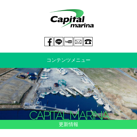
Facebook page
LINE@
You tube
mail
029-269-5300
コンテンツメニュー
中古艇情報
新艇情報
船のご売却
整備・特殊艤装
CAPITAL MARINA
船舶保険
マリーナ情報・料金表
更新情報
よくあるご質問
イベント情報