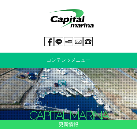
Facebook page
LINE@
You tube
mail
029-269-5300
コンテンツメニュー
中古艇情報
新艇情報
船のご売却
整備・特殊艤装
CAPITAL MARINA
船舶保険
マリーナ情報・料金表
更新情報
よくあるご質問
イベント情報