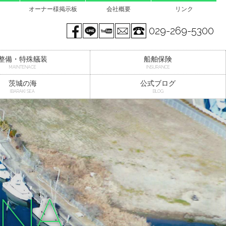
オーナー様掲示板
会社概要
リンク
Facebook page
LINE@
You tube
mail
029-269-5300
整備・特殊艤装
船舶保険
MAINTENACE
INSURANCE
茨城の海
公式ブログ
IBARAKI SEA
BLOG
INA