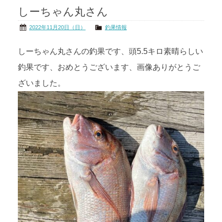
しーちゃん丸さん
茨城の海
公式ブログ
2022年11月20日（日）
釣果情報
アクセス
オーナー様掲示板
しーちゃん丸さんの釣果です、頭5.5キロ素晴らしい
釣果です、おめとうございます、画像ありがとうご
会社概要
リンク
ざいました。