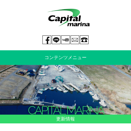
Facebook page
LINE@
You tube
mail
029-269-5300
コンテンツメニュー
中古艇情報
新艇情報
船のご売却
整備・特殊艤装
CAPITAL MARINA
船舶保険
マリーナ情報・料金表
更新情報
よくあるご質問
イベント情報