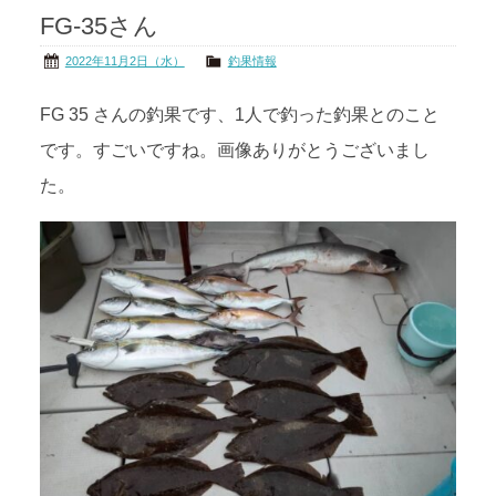
FG-35さん
茨城の海
公式ブログ
2022年11月2日（水）
釣果情報
アクセス
オーナー様掲示板
FG 35 さんの釣果です、1人で釣った釣果とのこと
です。すごいですね。画像ありがとうございまし
会社概要
リンク
た。