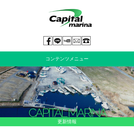
Facebook page
LINE@
You tube
mail
029-269-5300
コンテンツメニュー
中古艇情報
新艇情報
船のご売却
整備・特殊艤装
CAPITAL MARINA
船舶保険
マリーナ情報・料金表
更新情報
よくあるご質問
イベント情報