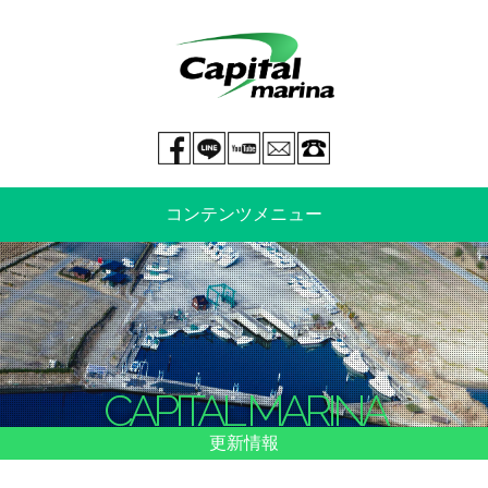
Facebook page
LINE@
You tube
mail
029-269-5300
コンテンツメニュー
中古艇情報
新艇情報
船のご売却
整備・特殊艤装
CAPITAL MARINA
船舶保険
マリーナ情報・料金表
更新情報
よくあるご質問
イベント情報