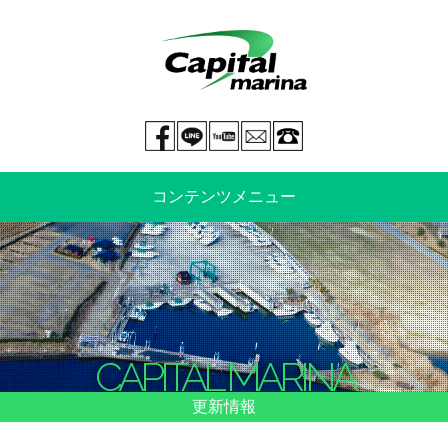
Facebook page
LINE@
You tube
mail
029-269-5300
コンテンツメニュー
中古艇情報
新艇情報
船のご売却
整備・特殊艤装
CAPITAL MARINA
船舶保険
マリーナ情報・料金表
更新情報
よくあるご質問
イベント情報