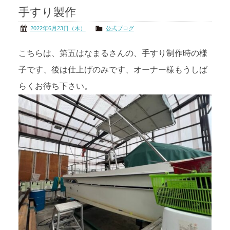
手すり製作
茨城の海
公式ブログ
2022年6月23日（木）
公式ブログ
アクセス
オーナー様掲示板
こちらは、第五はなまるさんの、手すり制作時の様
子です、後は仕上げのみです、オーナー様もうしば
会社概要
リンク
らくお待ち下さい。