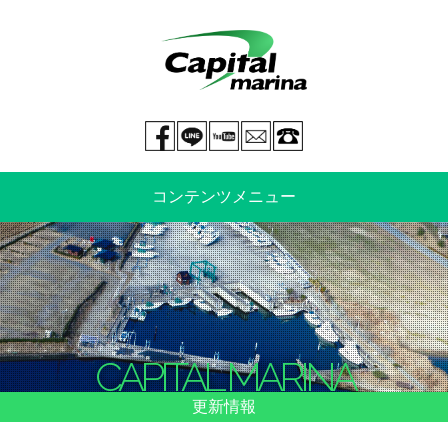
Facebook page
LINE@
You tube
mail
029-269-5300
コンテンツメニュー
中古艇情報
新艇情報
船のご売却
整備・特殊艤装
CAPITAL MARINA
船舶保険
マリーナ情報・料金表
更新情報
よくあるご質問
イベント情報