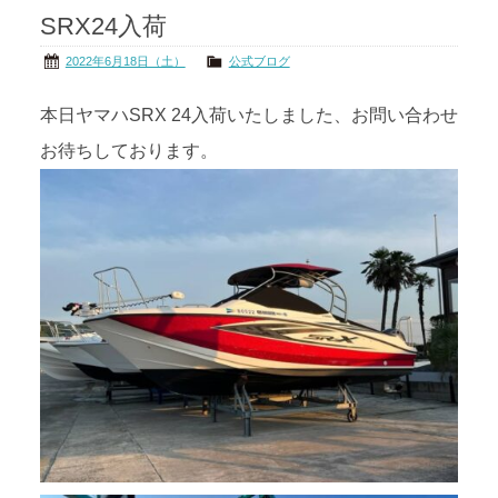
SRX24入荷
茨城の海
公式ブログ
2022年6月18日（土）
公式ブログ
アクセス
オーナー様掲示板
本日ヤマハSRX 24入荷いたしました、お問い合わせ
お待ちしております。
会社概要
リンク