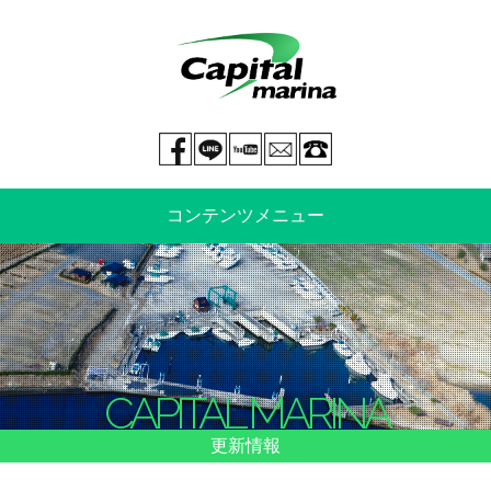
Facebook page
LINE@
You tube
mail
029-269-5300
コンテンツメニュー
中古艇情報
新艇情報
船のご売却
整備・特殊艤装
CAPITAL MARINA
船舶保険
マリーナ情報・料金表
更新情報
よくあるご質問
イベント情報