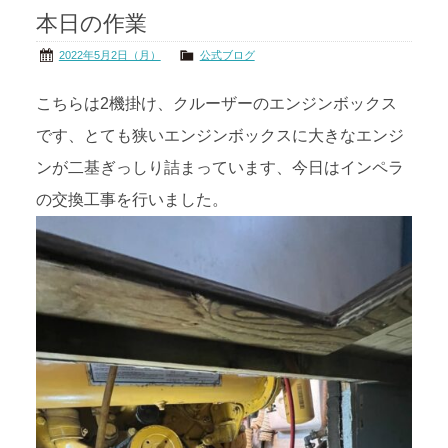
本日の作業
茨城の海
公式ブログ
2022年5月2日（月）
公式ブログ
アクセス
オーナー様掲示板
こちらは2機掛け、クルーザーのエンジンボックス
です、とても狭いエンジンボックスに大きなエンジ
会社概要
リンク
ンが二基ぎっしり詰まっています、今日はインペラ
の交換工事を行いました。