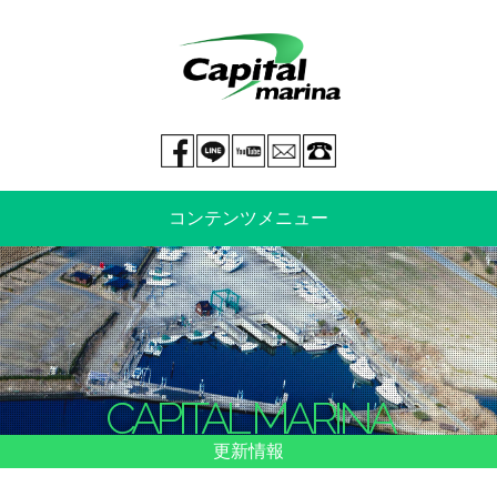
Facebook page
LINE@
You tube
mail
029-269-5300
コンテンツメニュー
中古艇情報
新艇情報
船のご売却
整備・特殊艤装
CAPITAL MARINA
船舶保険
マリーナ情報・料金表
更新情報
よくあるご質問
イベント情報