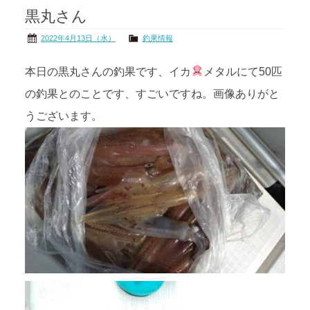
黒丸さん
茨城の海
公式ブログ
2022年4月13日（水）
釣果情報
アクセス
オーナー様掲示板
本日の黒丸さんの釣果です、イカ
メタルにて50匹
の釣果とのことです、すごいですね。画像ありがと
会社概要
リンク
うございます。