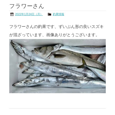
フラワーさん
茨城の海
公式ブログ
2022年1月24日（月）
釣果情報
アクセス
オーナー様掲示板
フラワーさんの釣果です、ずいぶん形の良いスズキ
が混ざっています、画像ありがとうございます。
会社概要
リンク