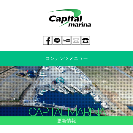
Facebook page
LINE@
You tube
mail
029-269-5300
コンテンツメニュー
中古艇情報
新艇情報
船のご売却
整備・特殊艤装
CAPITAL MARINA
船舶保険
マリーナ情報・料金表
更新情報
よくあるご質問
イベント情報