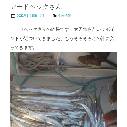
アードベックさん
茨城の海
公式ブログ
2022年1月10日（月）
釣果情報
アクセス
オーナー様掲示板
アードベックさんの釣果です、太刀魚もだいぶポイ
ントが近づいてきました、もうそろそろこの沖に入
会社概要
リンク
ってきます。