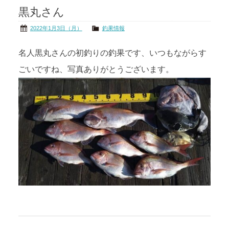
黒丸さん
茨城の海
公式ブログ
2022年1月3日（月）
釣果情報
アクセス
オーナー様掲示板
名人黒丸さんの初釣りの釣果です、いつもながらす
ごいですね、写真ありがとうございます。
会社概要
リンク