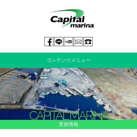
Facebook page
LINE@
You tube
mail
029-269-5300
コンテンツメニュー
中古艇情報
新艇情報
船のご売却
整備・特殊艤装
CAPITAL MARINA
船舶保険
マリーナ情報・料金表
更新情報
よくあるご質問
イベント情報