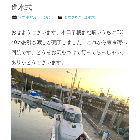
進水式
茨城の海
公式ブログ
2021年12月6日（月）
公式ブログ
,
進水式
アクセス
オーナー様掲示板
おはようございます、本日早朝まだ暗いうちにEX
40のお引き渡しが完了しました、これから東京湾へ
会社概要
リンク
回航です、どうぞお気をつけて行ってらっしゃい、
ありがとうございます。