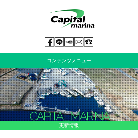
Facebook page
LINE@
You tube
mail
029-269-5300
コンテンツメニュー
中古艇情報
新艇情報
船のご売却
整備・特殊艤装
CAPITAL MARINA
船舶保険
マリーナ情報・料金表
更新情報
よくあるご質問
イベント情報