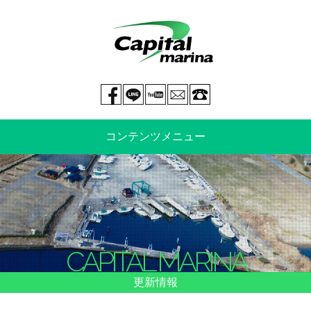
Facebook page
LINE@
You tube
mail
029-269-5300
コンテンツメニュー
中古艇情報
新艇情報
船のご売却
整備・特殊艤装
CAPITAL MARINA
船舶保険
マリーナ情報・料金表
更新情報
よくあるご質問
イベント情報