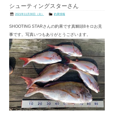
シューティングスターさん
茨城の海
公式ブログ
2021年11月30日（火）
釣果情報
アクセス
オーナー様掲示板
SHOOTING STARさんの釣果です真鯛頭8キロお見
事です。写真いつもありがとうございます。
会社概要
リンク